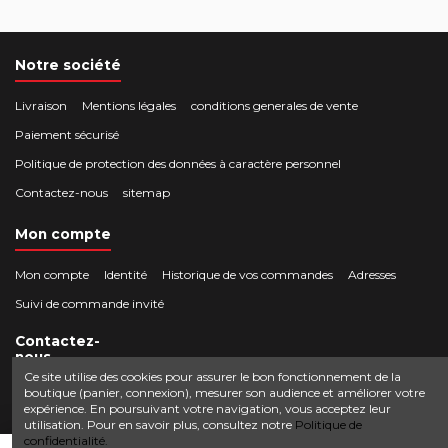
Notre société
Livraison
Mentions légales
conditions generales de vente
Paiement sécurisé
Politique de protection des données à caractère personnel
Contactez-nous
sitemap
Mon compte
Mon compte
Identité
Historique de vos commandes
Adresses
Suivi de commande invité
Contactez-
nous
Ce site utilise des cookies pour assurer le bon fonctionnement de la
boutique (panier, connexion), mesurer son audience et améliorer votre
Crocbois-motoculture.com
expérience. En poursuivant votre navigation, vous acceptez leur
0624436257
50 route de Villefort 48800 Pied-de-Borne
utilisation. Pour en savoir plus, consultez notre
Politique de
confidentialité.
contact@crocbois-motoculture.com