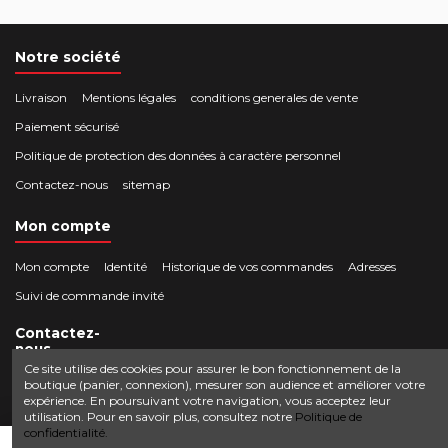
Notre société
Livraison
Mentions légales
conditions generales de vente
Paiement sécurisé
Politique de protection des données à caractère personnel
Contactez-nous
sitemap
Mon compte
Mon compte
Identité
Historique de vos commandes
Adresses
Suivi de commande invité
Contactez-
nous
Ce site utilise des cookies pour assurer le bon fonctionnement de la
boutique (panier, connexion), mesurer son audience et améliorer votre
Crocbois-motoculture.com
expérience. En poursuivant votre navigation, vous acceptez leur
0624436257
50 route de Villefort 48800 Pied-de-Borne
utilisation. Pour en savoir plus, consultez notre
Politique de
confidentialité.
contact@crocbois-motoculture.com