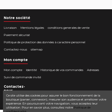
Notre société
Livraison
Mentions légales
conditions generales de vente
Paiement sécurisé
Politique de protection des données à caractère personnel
Contactez-nous
sitemap
Mon compte
Mon compte
Identité
Historique de vos commandes
Adresses
Suivi de commande invité
Contactez-
nous
Ce site utilise des cookies pour assurer le bon fonctionnement de la
boutique (panier, connexion), mesurer son audience et améliorer votre
Crocbois-motoculture.com
expérience. En poursuivant votre navigation, vous acceptez leur
0624436257
50 route de Villefort 48800 Pied-de-Borne
utilisation. Pour en savoir plus, consultez notre
Politique de
confidentialité.
contact@crocbois-motoculture.com