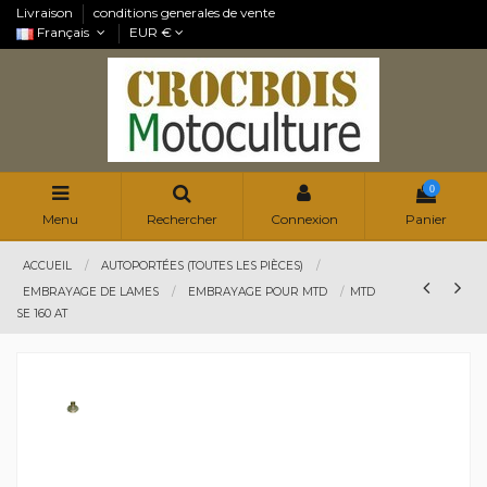
Livraison
conditions generales de vente
Français
EUR €
0
Menu
Rechercher
Connexion
Panier
ACCUEIL
AUTOPORTÉES (TOUTES LES PIÈCES)
EMBRAYAGE DE LAMES
EMBRAYAGE POUR MTD
MTD
SE 160 AT