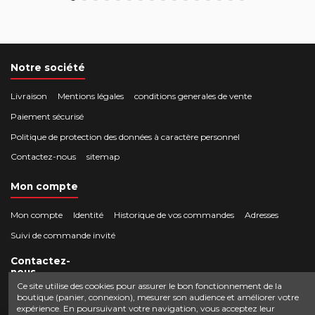
Notre société
Livraison
Mentions légales
conditions generales de vente
Paiement sécurisé
Politique de protection des données à caractère personnel
Contactez-nous
sitemap
Mon compte
Mon compte
Identité
Historique de vos commandes
Adresses
Suivi de commande invité
Contactez-
nous
Ce site utilise des cookies pour assurer le bon fonctionnement de la
boutique (panier, connexion), mesurer son audience et améliorer votre
Crocbois-motoculture.com
expérience. En poursuivant votre navigation, vous acceptez leur
0624436257
50 route de Villefort 48800 Pied-de-Borne