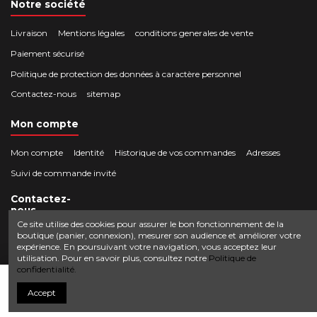
Notre société
Livraison
Mentions légales
conditions generales de vente
Paiement sécurisé
Politique de protection des données à caractère personnel
Contactez-nous
sitemap
Mon compte
Mon compte
Identité
Historique de vos commandes
Adresses
Suivi de commande invité
Contactez-
nous
Ce site utilise des cookies pour assurer le bon fonctionnement de la
boutique (panier, connexion), mesurer son audience et améliorer votre
Crocbois-motoculture.com
expérience. En poursuivant votre navigation, vous acceptez leur
0624436257
50 route de Villefort 48800 Pied-de-Borne
utilisation. Pour en savoir plus, consultez notre
Politique de
confidentialité.
contact@crocbois-motoculture.com
Ajouter au panier
Accept
© Copyright 2025 Crocbois-motoculture.com. All Rights Reserved.