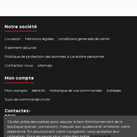
Notre société
Livraison
Mentions légales
conditions generales de vente
Paiement sécurisé
Politique de protection des données à caractère personnel
Contactez-nous
sitemap
Mon compte
Mon compte
Identité
Historique de vos commandes
Adresses
Suivi de commande invité
Contactez-
nous
Ce site utilise des cookies pour assurer le bon fonctionnement de la
boutique (panier, connexion), mesurer son audience et améliorer votre
Crocbois-motoculture.com
expérience. En poursuivant votre navigation, vous acceptez leur
0624436257
50 route de Villefort 48800 Pied-de-Borne
utilisation. Pour en savoir plus, consultez notre
Politique de