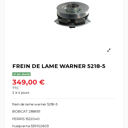
FREIN DE LAME WARNER 5218-5
en stock
349,00 €
TTC
2 à 4 jours
frein de lame warner 5218-5
BOBCAT 2188151
FERRIS 1522040
husqvarna 539102603