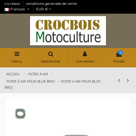
Livraison
conditions generales de vente
Français
EUR €
0
Menu
Rechercher
Connexion
Panier
ACCUEIL
FILTRE À AIR
FILTRE À AIR POUR BLUE BIRD
FILTRE À AIR POUR BLUE
BIRD