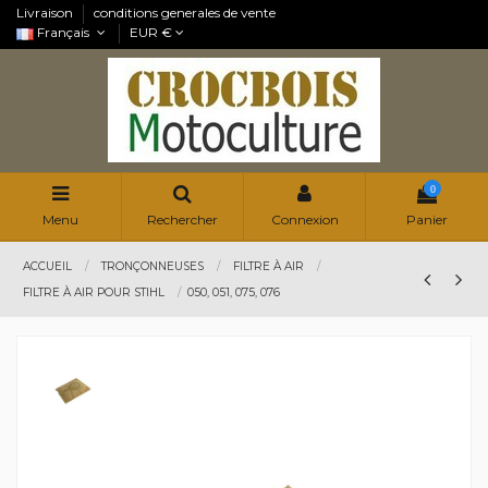
Livraison
conditions generales de vente
Français
EUR €
0
Menu
Rechercher
Connexion
Panier
ACCUEIL
TRONÇONNEUSES
FILTRE À AIR
FILTRE À AIR POUR STIHL
050, 051, 075, 076