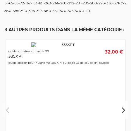
61-65-66-72-162-163-181-263-266-268-272-281-285-288-298-365-371-372
380-385-390-394-395-480-562-570-575-576-3120
3 AUTRES PRODUITS DANS LA MÊME CATÉGORIE :
32,00 €
guide + chaîne en pas de 3/8
335XPT
guide orégon pour husqvarna 335 XPT guide de 35 de coupe (14 pouces)