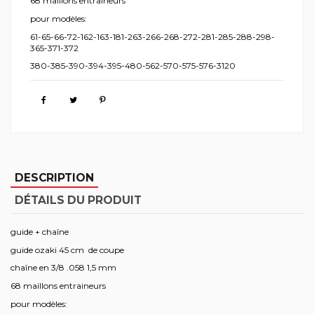
68 maillons entraineurs
pour modèles:
61-65-66-72-162-163-181-263-266-268-272-281-285-288-298-
365-371-372
380-385-390-394-395-480-562-570-575-576-3120
DESCRIPTION
DÉTAILS DU PRODUIT
guide + chaîne
guide ozaki 45 cm de coupe
chaîne en 3/8 .058 1,5 mm
68 maillons entraineurs
pour modèles: