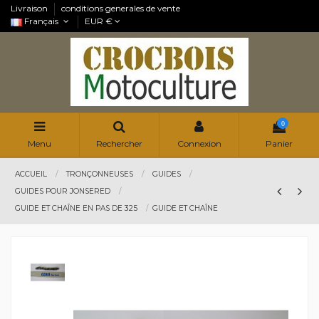
Livraison
conditions generales de vente
Français
EUR €
0
Menu
Rechercher
Connexion
Panier
ACCUEIL
TRONÇONNEUSES
GUIDES
GUIDES POUR JONSERED
GUIDE ET CHAÎNE EN PAS DE 325
GUIDE ET CHAÎNE