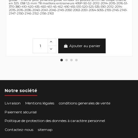
en 325 .058 1,5 mm 78 maillons entraineurs 49SP-50-52-2012-2014-2015-2016-51-
370-380-410-420-435-450-451-45-452-490 455-510-520-525-535-590-2012-2014-
2015-2016-2036-2040-2041-2045-2149-2050 2063-2051-2054-5055-2159-2145-2149-
2147-2150-2145-2152-2156-2163
Ajouter au panier
Notre société
Livraison
Mentions légales
conditions generales de vente
Paiement sécurisé
Politique de protection des données à caractère personnel
Contactez-nous
sitemap