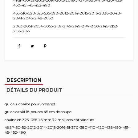
49SP-50-52-2012-2014-2015-2016-51-370-380-410-420-435-
450-451-45-452-490
455-510-520-525-535-590-2012-2014-2015-2016-2036-2040-
2041-2045-2149-2050
2063-2051-2054-5055-2159-2145-2149-2147-2150-2145-2152-
2156-2163
DESCRIPTION
DÉTAILS DU PRODUIT
guide + chaîne pour jonsered
guide ozaki 18 pouces 45 cm de coupe
chaîne en 325 .058 1,5 mm 72 maillons entraineurs
49SP-50-52-2012-2014-2015-2016-51-370-380-410-420-435-450-451-
45-452-490