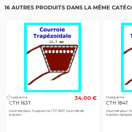
16 AUTRES PRODUITS DANS LA MÊME CATÉGO
34,00 €
Husqvarna
Husqvarna
CTH 163T
CTH 184T
courroie pour husqvarna CTH 163T courroie de
courroie pour h
traction
traction rempla