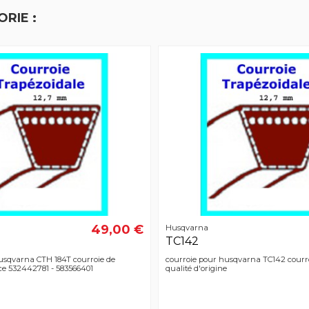
RIE :
49,00 €
Husqvarna
TC142
usqvarna CTH 184T courroie de
courroie pour husqvarna TC142 courr
ce 532442781 - 583566401
qualité d'origine