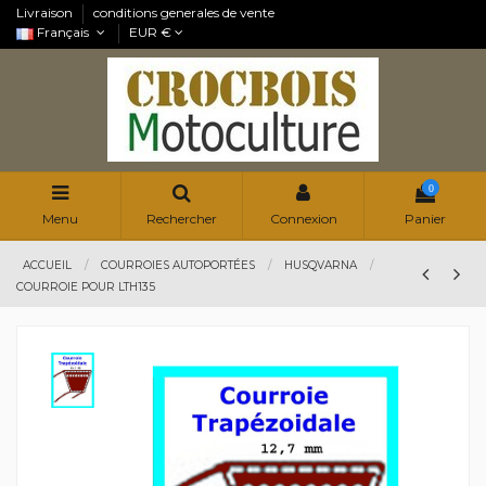
Livraison
conditions generales de vente
Français
EUR €
0
Menu
Rechercher
Connexion
Panier
ACCUEIL
COURROIES AUTOPORTÉES
HUSQVARNA
COURROIE POUR LTH135