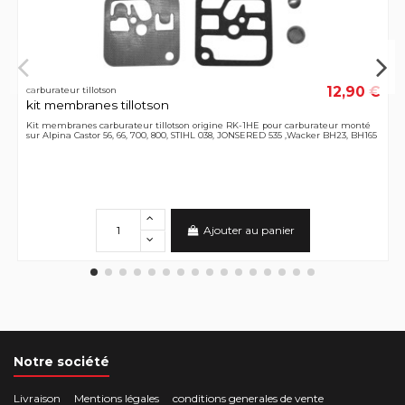
12,90 €
carburateur tillotson
kit membranes tillotson
Kit membranes carburateur tillotson origine RK-1HE pour carburateur monté
sur Alpina Castor 56, 66, 700, 800, STIHL 038, JONSERED 535 ,Wacker BH23, BH165
Ajouter au panier
Notre société
Livraison
Mentions légales
conditions generales de vente