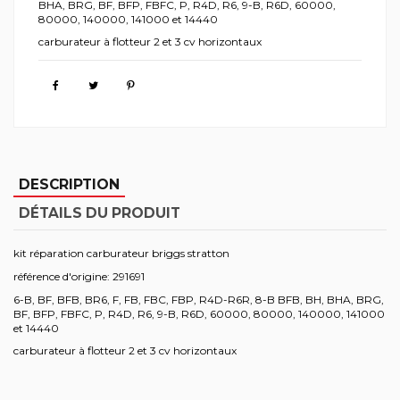
BHA, BRG, BF, BFP, FBFC, P, R4D, R6, 9-B, R6D, 60000,
80000, 140000, 141000 et 14440
carburateur à flotteur 2 et 3 cv horizontaux
DESCRIPTION
DÉTAILS DU PRODUIT
kit réparation carburateur briggs stratton
référence d'origine: 291691
6-B, BF, BFB, BR6, F, FB, FBC, FBP, R4D-R6R, 8-B BFB, BH, BHA, BRG,
BF, BFP, FBFC, P, R4D, R6, 9-B, R6D, 60000, 80000, 140000, 141000
et 14440
carburateur à flotteur 2 et 3 cv horizontaux