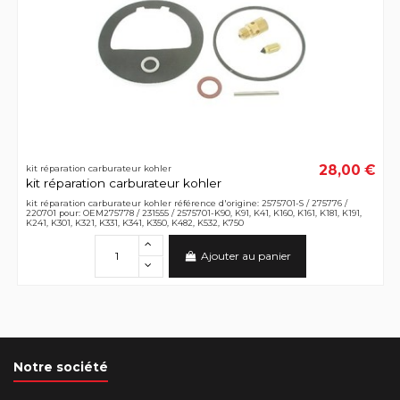
28,00 €
kit réparation carburateur kohler
kit réparation carburateur kohler
kit réparation carburateur kohler référence d'origine: 2575701-S / 275776 /
220701 pour: OEM275778 / 231555 / 2575701-K90, K91, K41, K160, K161, K181, K191,
K241, K301, K321, K331, K341, K350, K482, K532, K750
Ajouter au panier
Notre société