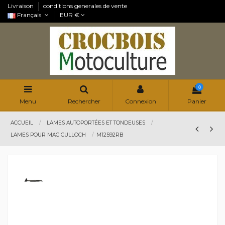
Livraison
conditions generales de vente
Français
EUR €
0
Menu
Rechercher
Connexion
Panier
ACCUEIL
LAMES AUTOPORTÉES ET TONDEUSES
LAMES POUR MAC CULLOCH
M12592RB