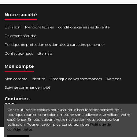
Notre société
Livraison
Mentions légales
conditions generales de vente
Paiement sécurisé
Politique de protection des données à caractère personnel
Contactez-nous
sitemap
Mon compte
Mon compte
Identité
Historique de vos commandes
Adresses
Suivi de commande invité
Contactez-
nous
Ce site utilise des cookies pour assurer le bon fonctionnement de la
boutique (panier, connexion), mesurer son audience et améliorer votre
Crocbois-motoculture.com
expérience. En poursuivant votre navigation, vous acceptez leur
0624436257
50 route de Villefort 48800 Pied-de-Borne
utilisation. Pour en savoir plus, consultez notre
Politique de
confidentialité.
contact@crocbois-motoculture.com