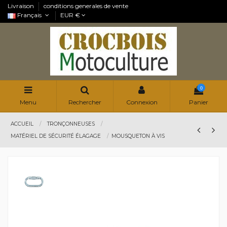
Livraison
conditions generales de vente
Français
EUR €
0
Menu
Rechercher
Connexion
Panier
ACCUEIL
TRONÇONNEUSES
MATÉRIEL DE SÉCURITÉ ÉLAGAGE
MOUSQUETON À VIS