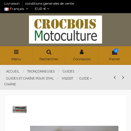
Livraison
conditions generales de vente
Français
EUR €
0
Menu
Rechercher
Connexion
Panier
ACCUEIL
TRONÇONNEUSES
GUIDES
GUIDES ET CHAÎNE POUR STIHL
MS200T
GUIDE +
CHAÎNE