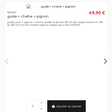
49,90 €
MS200T
guide + chaîne + pignon
guide ozaki + pignon + chaîne guide 14 pouces (35 cm de coupe) chaîne en 3/8
lp .050 1,3 mm 50 maillons pignon orégon pour stihl MS200T
Ajouter au panier