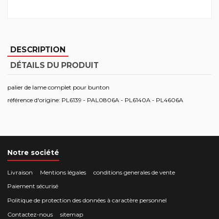
DESCRIPTION
DÉTAILS DU PRODUIT
palier de lame complet pour bunton
référence d'origine: PL6139 - PAL0806A - PL6140A - PL4606A
Notre société
Livraison
Mentions légales
conditions generales de vente
Paiement sécurisé
Politique de protection des données à caractère personnel
Contactez-nous
sitemap