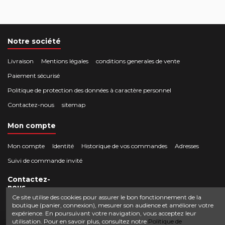
Notre société
Livraison
Mentions légales
conditions generales de vente
Paiement sécurisé
Politique de protection des données à caractère personnel
Contactez-nous
sitemap
Mon compte
Mon compte
Identité
Historique de vos commandes
Adresses
Suivi de commande invité
Contactez-
nous
Ce site utilise des cookies pour assurer le bon fonctionnement de la
boutique (panier, connexion), mesurer son audience et améliorer votre
Crocbois-motoculture.com
expérience. En poursuivant votre navigation, vous acceptez leur
0624436257
50 route de Villefort 48800 Pied-de-Borne
utilisation. Pour en savoir plus, consultez notre
Politique de