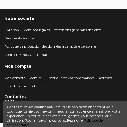
Notre société
Livraison
Mentions légales
conditions generales de vente
Paiement sécurisé
Politique de protection des données à caractère personnel
Contactez-nous
sitemap
Mon compte
Mon compte
Identité
Historique de vos commandes
Adresses
Suivi de commande invité
Contactez-
nous
Ce site utilise des cookies pour assurer le bon fonctionnement de la
boutique (panier, connexion), mesurer son audience et améliorer votre
Crocbois-motoculture.com
expérience. En poursuivant votre navigation, vous acceptez leur
0624436257
50 route de Villefort 48800 Pied-de-Borne
utilisation. Pour en savoir plus, consultez notre
Politique de
confidentialité.
contact@crocbois-motoculture.com