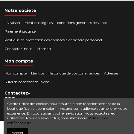
Notre société
Livraison
Mentions légales
conditions generales de vente
Paiement sécurisé
Politique de protection des données à caractère personnel
Contactez-nous
sitemap
Mon compte
Mon compte
Identité
Historique de vos commandes
Adresses
Suivi de commande invité
Contactez-
nous
Ce site utilise des cookies pour assurer le bon fonctionnement de la
boutique (panier, connexion), mesurer son audience et améliorer votre
Crocbois-motoculture.com
expérience. En poursuivant votre navigation, vous acceptez leur
0624436257
50 route de Villefort 48800 Pied-de-Borne
utilisation. Pour en savoir plus, consultez notre
Politique de
confidentialité.
contact@crocbois-motoculture.com
Ajouter au panier
Accept