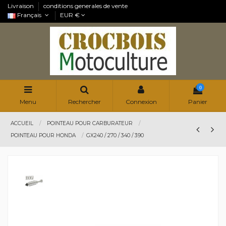
Livraison
conditions generales de vente
Français
EUR €
0
Menu
Rechercher
Connexion
Panier
ACCUEIL
POINTEAU POUR CARBURATEUR
POINTEAU POUR HONDA
GX240 / 270 / 340 / 390