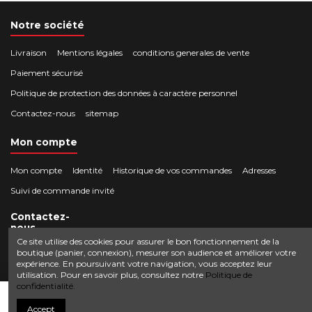
Notre société
Livraison
Mentions légales
conditions generales de vente
Paiement sécurisé
Politique de protection des données à caractère personnel
Contactez-nous
sitemap
Mon compte
Mon compte
Identité
Historique de vos commandes
Adresses
Suivi de commande invité
Contactez-
nous
Ce site utilise des cookies pour assurer le bon fonctionnement de la
boutique (panier, connexion), mesurer son audience et améliorer votre
Crocbois-motoculture.com
expérience. En poursuivant votre navigation, vous acceptez leur
0624436257
50 route de Villefort 48800 Pied-de-Borne
utilisation. Pour en savoir plus, consultez notre
Politique de
confidentialité.
contact@crocbois-motoculture.com
Ajouter au panier
Accept