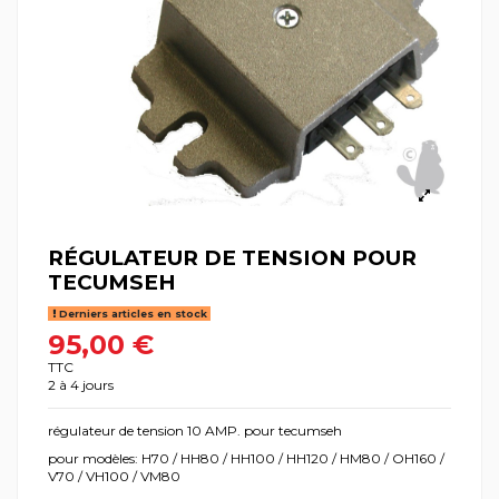
RÉGULATEUR DE TENSION POUR
TECUMSEH
Derniers articles en stock
95,00 €
TTC
2 à 4 jours
régulateur de tension 10 AMP. pour tecumseh
pour modèles: H70 / HH80 / HH100 / HH120 / HM80 / OH160 /
V70 / VH100 / VM80