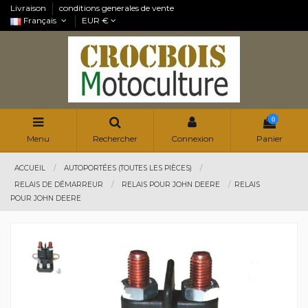
Livraison
conditions generales de vente
Français
EUR €
0
Menu
Rechercher
Connexion
Panier
ACCUEIL
AUTOPORTÉES (TOUTES LES PIÈCES)
RELAIS DE DÉMARREUR
RELAIS POUR JOHN DEERE
RELAIS
POUR JOHN DEERE