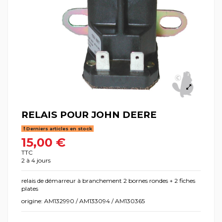
RELAIS POUR JOHN DEERE
Derniers articles en stock
15,00 €
TTC
2 à 4 jours
relais de démarreur à branchement 2 bornes rondes + 2 fiches
plates
origine: AM132990 / AM133094 / AM130365