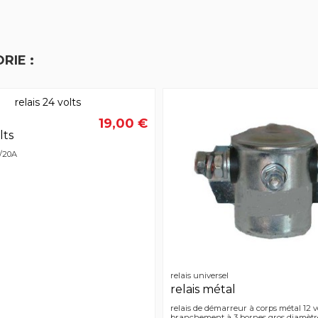
RIE :
19,00 €
lts
0/20A
relais universel
relais métal
relais de démarreur à corps métal 12 v
branchement à 3 bornes gros diamètr