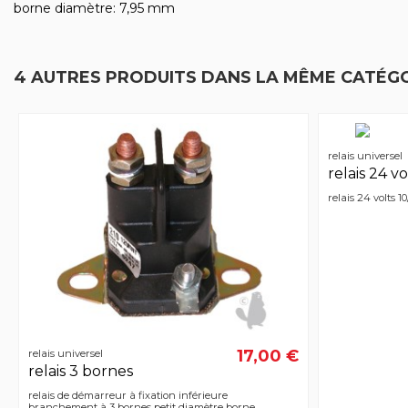
borne diamètre: 7,95 mm
4 AUTRES PRODUITS DANS LA MÊME CATÉGO
relais universel
relais 24 vo
relais 24 volts 1
17,00 €
relais universel
relais 3 bornes
relais de démarreur à fixation inférieure
branchement à 3 bornes petit diamètre borne