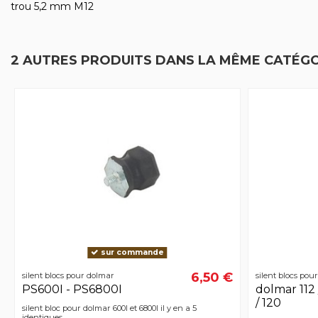
trou 5,2 mm M12
2 AUTRES PRODUITS DANS LA MÊME CATÉGO
sur commande
6,50 €
silent blocs pour dolmar
silent blocs pou
PS600I - PS6800I
dolmar 112 / 
/ 120
silent bloc pour dolmar 600I et 6800I il y en a 5
identiques