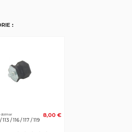
RIE :
8,00 €
r dolmar
113 / 116 / 117 / 119