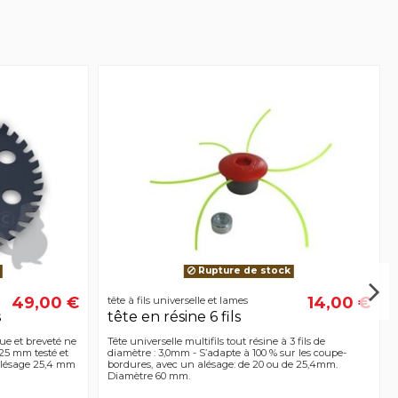
Rupture de stock
49,00 €
14,00 €
tête à fils universelle et lames
s
tête en résine 6 fils
ue et breveté ne
Tête universelle multifils tout résine à 3 fils de
25 mm testé et
diamètre : 3,0mm - S’adapte à 100 % sur les coupe-
alésage 25,4 mm
bordures, avec un alésage: de 20 ou de 25,4mm.
Diamètre 60 mm.