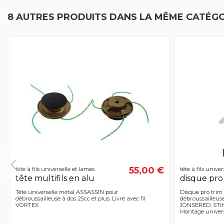
8 AUTRES PRODUITS DANS LA MÊME CATÉGO
55,00 €
tête à fils universelle et lames
tête à fils unive
tête multifils en alu
disque pro
Tête universelle métal ASSASSIN pour
Disque pro trim
débroussailleuse à dos 25cc et plus. Livré avec fil
débroussailleus
VORTEX
JONSERED, STI
Montage univers