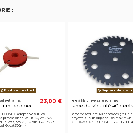
RIE :
Rupture de stock
Rupture de stock
23,00 €
rselle et lames
tête à fils universelle et lames
 trim tecomec
lame de sécurité 40 dent
 TECOMEC adaptable sur les
lame de sécurité 40 dents design uniq
es professionnelles HUSQVARNA,
projette aucun objet coupe maximun 
HL ,ECHO, KAAZ, ROBIN, DOLMAR……
approuvé par Test KWF - DIG - DPLF 
el, Ø: ext:300mm.