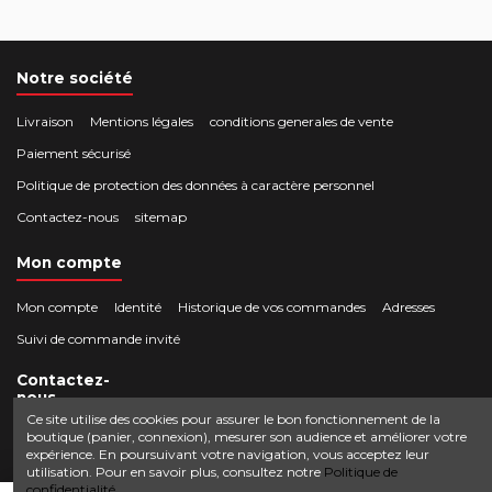
Notre société
Livraison
Mentions légales
conditions generales de vente
Paiement sécurisé
Politique de protection des données à caractère personnel
Contactez-nous
sitemap
Mon compte
Mon compte
Identité
Historique de vos commandes
Adresses
Suivi de commande invité
Contactez-
nous
Ce site utilise des cookies pour assurer le bon fonctionnement de la
boutique (panier, connexion), mesurer son audience et améliorer votre
Crocbois-motoculture.com
expérience. En poursuivant votre navigation, vous acceptez leur
0624436257
50 route de Villefort 48800 Pied-de-Borne
utilisation. Pour en savoir plus, consultez notre
Politique de
confidentialité.
contact@crocbois-motoculture.com