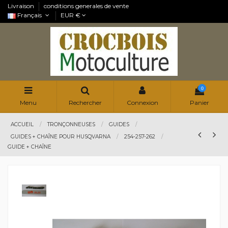
Livraison
conditions generales de vente
Français
EUR €
0
Menu
Rechercher
Connexion
Panier
ACCUEIL
TRONÇONNEUSES
GUIDES
GUIDES + CHAÎNE POUR HUSQVARNA
254-257-262
GUIDE + CHAÎNE