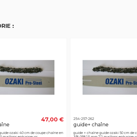
RIE :
47,00 €
254-257-262
aîne
guide+ chaîne
guide ozaki 40 cm de coupe chaîne en
guide + chaîne guide ozaki 50 cm de 
60 maillons entraineurs
3/8 .058 1,5 mm 72 maillons entraineur