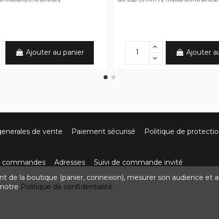
Ajouter au panier
Ajouter a
generales de vente
Paiement sécurisé
Politique de protecti
os commandes
Adresses
Suivi de commande invité
nt de la boutique (panier, connexion), mesurer son audience et a
ute de Villefort 48800 Pied-de-Borne
0624436257
contact
z notre
Politique de confidentialité.