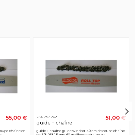
55,00 €
51,00 €
254-257-262
guide + chaîne
coupe chaîne en
guide + chaîne guide windsor 40 cm de coupe chaîne
s
en 3/8 .058 1,5 mm 60 maillons entraineurs