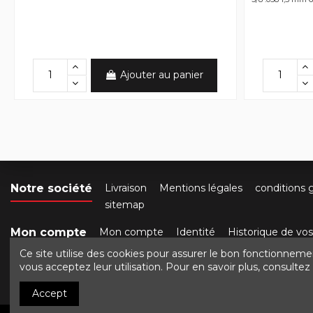
Ajouter au panier
Notre société
Livraison
Mentions légales
conditions 
sitemap
Mon compte
Mon compte
Identité
Historique de v
Ce site utilise des cookies pour assurer le bon fonctionneme
Contactez-nous
Crocbois-motoculture.com
50 ro
vous acceptez leur utilisation. Pour en savoir plus, consulte
Accept