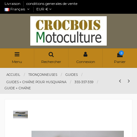
Livraison
conditions generales de vente
Français
EUR €
0
Menu
Rechercher
Connexion
Panier
ACCUEIL
TRONÇONNEUSES
GUIDES
GUIDES + CHAÎNE POUR HUSQVARNA
355-357-359
GUIDE + CHAÎNE