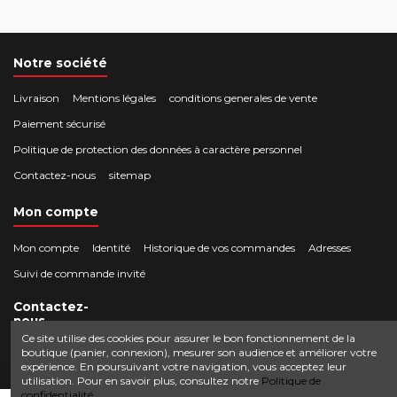
Notre société
Livraison
Mentions légales
conditions generales de vente
Paiement sécurisé
Politique de protection des données à caractère personnel
Contactez-nous
sitemap
Mon compte
Mon compte
Identité
Historique de vos commandes
Adresses
Suivi de commande invité
Contactez-
nous
Ce site utilise des cookies pour assurer le bon fonctionnement de la
boutique (panier, connexion), mesurer son audience et améliorer votre
Crocbois-motoculture.com
expérience. En poursuivant votre navigation, vous acceptez leur
0624436257
50 route de Villefort 48800 Pied-de-Borne
utilisation. Pour en savoir plus, consultez notre
Politique de
confidentialité.
contact@crocbois-motoculture.com