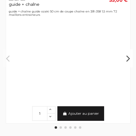
55,00 €
guide + chaîne
guide + chaîne guide ozaki 50 cm de coupe chaîne en 3/8 .058 1,5 mm 72
maillons entraineurs
Ajouter au panier