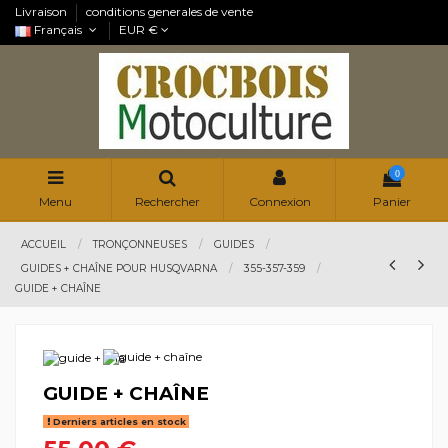
Livraison
conditions generales de vente
Français
EUR €
0
Menu
Rechercher
Connexion
Panier
ACCUEIL
TRONÇONNEUSES
GUIDES
GUIDES + CHAÎNE POUR HUSQVARNA
355-357-359
GUIDE + CHAÎNE
GUIDE + CHAÎNE
Derniers articles en stock