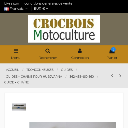
Livraison
conditions generales de vente
Français
EUR €
0
Menu
Rechercher
Connexion
Panier
ACCUEIL
TRONÇONNEUSES
GUIDES
GUIDES + CHAÎNE POUR HUSQVARNA
362-455-460-560
GUIDE + CHAÎNE