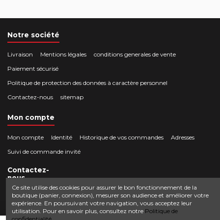
Notre société
Livraison
Mentions légales
conditions generales de vente
Paiement sécurisé
Politique de protection des données à caractère personnel
Contactez-nous
sitemap
Mon compte
Mon compte
Identité
Historique de vos commandes
Adresses
Suivi de commande invité
Contactez-
nous
Ce site utilise des cookies pour assurer le bon fonctionnement de la
boutique (panier, connexion), mesurer son audience et améliorer votre
Crocbois-motoculture.com
expérience. En poursuivant votre navigation, vous acceptez leur
0624436257
50 route de Villefort 48800 Pied-de-Borne
utilisation. Pour en savoir plus, consultez notre
Politique de
confidentialité.
contact@crocbois-motoculture.com