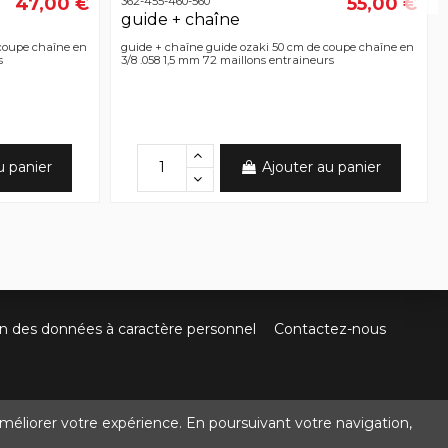
47,00 €
55,00 €
362-455-460-560
guide + chaîne
 coupe chaîne en
guide + chaîne guide ozaki 50 cm de coupe chaîne en
s
3/8 .058 1,5 mm 72 maillons entraineurs
u panier
Ajouter au panier
on des données à caractère personnel
Contactez-nous
méliorer votre expérience. En poursuivant votre navigation,
@crocbois-motoculture.com