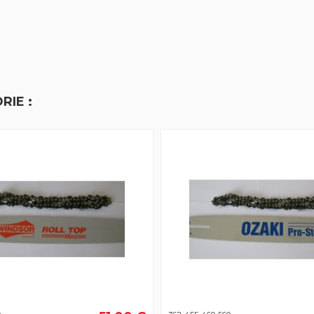
RIE :