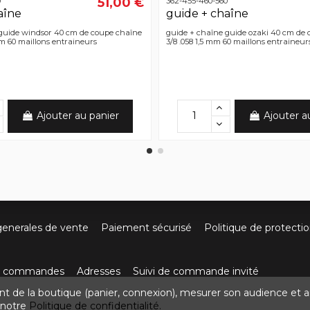
51,00 €
0
362-455-460-560
aîne
guide + chaîne
guide windsor 40 cm de coupe chaîne
guide + chaîne guide ozaki 40 cm de
mm 60 maillons entraineurs
3/8 .058 1,5 mm 60 maillons entraineur
Ajouter au panier
Ajouter a
generales de vente
Paiement sécurisé
Politique de protecti
os commandes
Adresses
Suivi de commande invité
nt de la boutique (panier, connexion), mesurer son audience et a
ute de Villefort 48800 Pied-de-Borne
0624436257
contact
z notre
Politique de confidentialité.