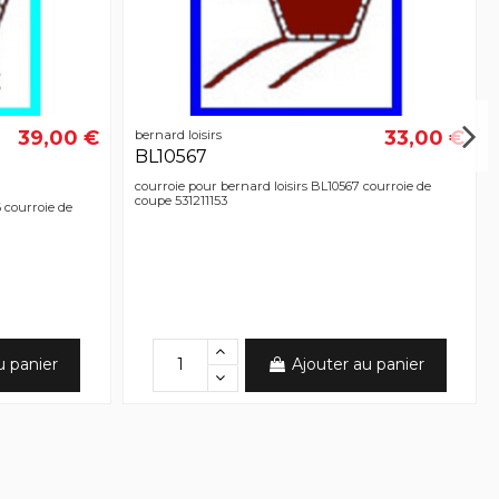
39,00 €
33,00 €
bernard loisirs
BL10567
courroie pour bernard loisirs BL10567 courroie de
coupe 531211153
 courroie de
u panier
Ajouter au panier