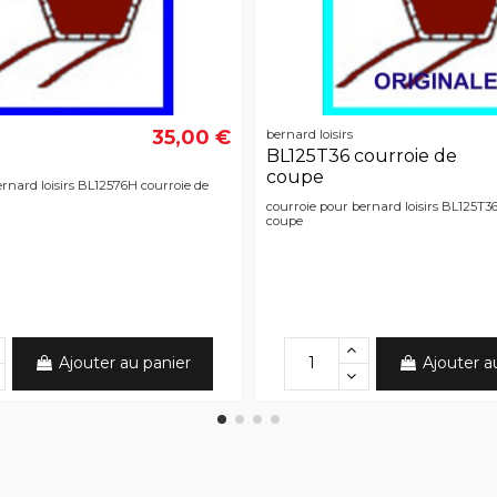
35,00 €
bernard loisirs
BL125T36 courroie de
coupe
rnard loisirs BL12576H courroie de
courroie pour bernard loisirs BL125T36
coupe
Ajouter au panier
Ajouter a