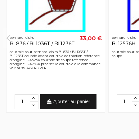
33,00 €
bernard loisirs
bernard loisirs
BL836 / BL1036T / BL1236T
BL12576H
courroie pour bernard loisirs BL836 / BL1036T /
courroie pour be
BL1236T couroie kevlar courroie de traction référence
coupe
d'origine: 124525X courroie de coupe référence
d'origine: 124293X préciser la courroie à la commande
voir aussi AYP ROPER
Ajouter au panier