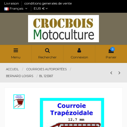
Livraison
conditions generales de vente
Français
EUR €
0
Menu
Rechercher
Connexion
Panier
ACCUEIL
COURROIES AUTOPORTÉES
BERNARD LOISIRS
BL 12536T