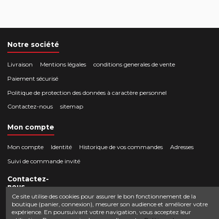
Notre société
Livraison
Mentions légales
conditions generales de vente
Paiement sécurisé
Politique de protection des données à caractère personnel
Contactez-nous
sitemap
Mon compte
Mon compte
Identité
Historique de vos commandes
Adresses
Suivi de commande invité
Contactez-
nous
Ce site utilise des cookies pour assurer le bon fonctionnement de la
boutique (panier, connexion), mesurer son audience et améliorer votre
Crocbois-motoculture.com
expérience. En poursuivant votre navigation, vous acceptez leur
0624436257
50 route de Villefort 48800 Pied-de-Borne