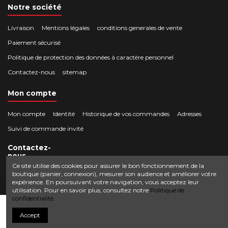
Notre société
Livraison
Mentions légales
conditions generales de vente
Paiement sécurisé
Politique de protection des données à caractère personnel
Contactez-nous
sitemap
Mon compte
Mon compte
Identité
Historique de vos commandes
Adresses
Suivi de commande invité
Contactez-
nous
Ce site utilise des cookies pour assurer le bon fonctionnement de la
boutique (panier, connexion), mesurer son audience et améliorer votre
Crocbois-motoculture.com
expérience. En poursuivant votre navigation, vous acceptez leur
0624436257
50 route de Villefort 48800 Pied-de-Borne
utilisation. Pour en savoir plus, consultez notre
Politique de
confidentialité.
contact@crocbois-motoculture.com
Ajouter au panier
Accept