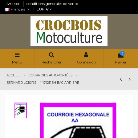
Livraison
conditions generales de vente
Français
EUR €
0
Menu
Rechercher
Connexion
Panier
ACCUEIL
COURROIES AUTOPORTÉES
BERNARD LOISIRS
1742RBH BAC ARRIÈRE