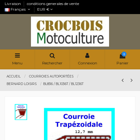
Livraison
conditions generales de vente
Français
EUR €
0
Menu
Rechercher
Connexion
Panier
ACCUEIL
COURROIES AUTOPORTÉES
BERNARD LOISIRS
BL836 / BL1036T / BL1236T