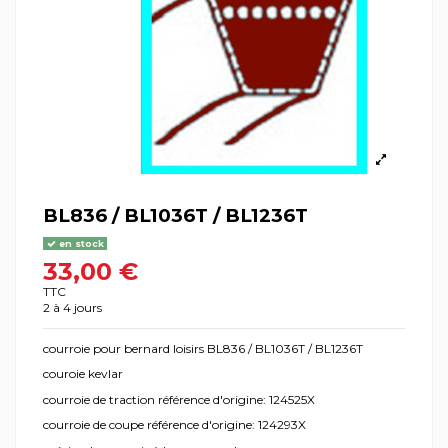
BL836 / BL1036T / BL1236T
en stock
33,00 €
TTC
2 à 4 jours
courroie pour bernard loisirs BL836 / BL1036T / BL1236T
couroie kevlar
courroie de traction référence d'origine: 124525X
courroie de coupe référence d'origine: 124293X