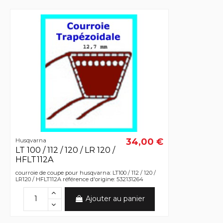
34,00 €
Husqvarna
LT 100 / 112 / 120 / LR 120 /
HFLT112A
courroie de coupe pour husqvarna: LT100 / 112 / 120 /
LR120 / HFLT112A référence d'origine: 532131264
Ajouter au panier