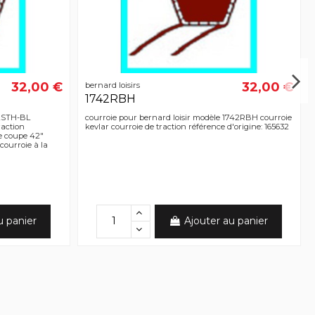
32,00 €
32,00 €
bernard loisirs
1742RBH
42STH-BL
courroie pour bernard loisir modèle 1742RBH courroie
raction
kevlar courroie de traction référence d'origine: 165632
de coupe 42"
 courroie à la
u panier
Ajouter au panier