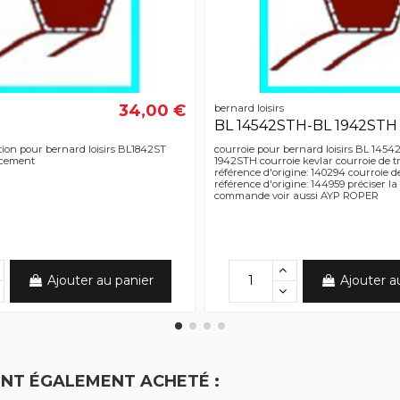
34,00 €
bernard loisirs
BL 14542STH-BL 1942STH
tion pour bernard loisirs BL1842ST
courroie pour bernard loisirs BL 145
ncement
1942STH courroie kevlar courroie de t
référence d'origine: 140294 courroie 
référence d'origine: 144959 préciser la
commande voir aussi AYP ROPER
Ajouter au panier
Ajouter a
ONT ÉGALEMENT ACHETÉ :