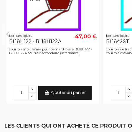
47,00 €
bernard loisirs
bernard loisirs
BL18H122 - BL18H122A
BL1842ST
courroie inter lames pour bernard loisirs BL18H122 -
courroie de trac
BL18H122A courroie secondaire (interlames)
courroie d'ava
Ajouter au panier
LES CLIENTS QUI ONT ACHETÉ CE PRODUIT 