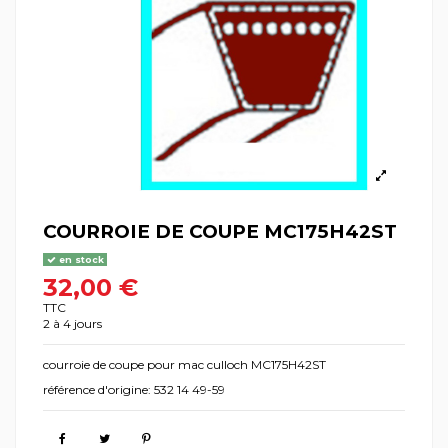
COURROIE DE COUPE MC175H42ST
en stock
32,00 €
TTC
2 à 4 jours
courroie de coupe pour mac culloch MC175H42ST
référence d'origine: 532 14 49-59