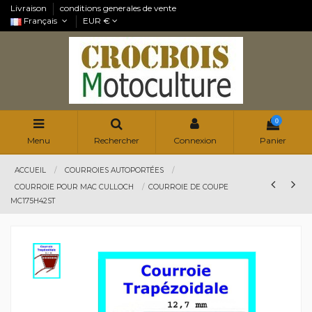
Livraison
conditions generales de vente
Français
EUR €
0
Menu
Rechercher
Connexion
Panier
ACCUEIL
COURROIES AUTOPORTÉES
COURROIE POUR MAC CULLOCH
COURROIE DE COUPE
MC175H42ST