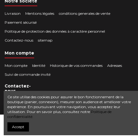
Notre société
Livraison
Mentions légales
conditions generales de vente
Paiement sécurisé
Politique de protection des données à caractère personnel
Contactez-nous
sitemap
Mon compte
Mon compte
Identité
Historique de vos commandes
Adresses
Suivi de commande invité
Contactez-
nous
Ce site utilise des cookies pour assurer le bon fonctionnement de la
boutique (panier, connexion), mesurer son audience et améliorer votre
Crocbois-motoculture.com
expérience. En poursuivant votre navigation, vous acceptez leur
0624436257
50 route de Villefort 48800 Pied-de-Borne
utilisation. Pour en savoir plus, consultez notre
Politique de
confidentialité.
contact@crocbois-motoculture.com
Ajouter au panier
Accept
© Copyright 2025 Crocbois-motoculture.com. All Rights Reserved.