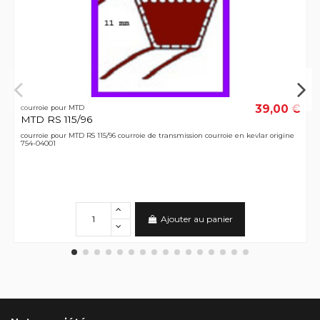
39,00 €
courroie pour MTD
MTD RS 115/96
courroie pour MTD RS 115/96 courroie de transmission courroie en kevlar origine
754-04001
Ajouter au panier