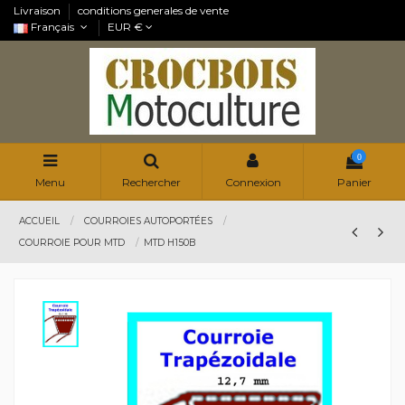
Livraison
conditions generales de vente
Français
EUR €
0
Menu
Rechercher
Connexion
Panier
ACCUEIL
COURROIES AUTOPORTÉES
COURROIE POUR MTD
MTD H150B