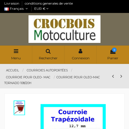
Livraison
conditions generales de vente
Français
EUR €
0
Menu
Rechercher
Connexion
Panier
ACCUEIL
COURROIES AUTOPORTÉES
COURROIE POUR OLEO- MAC
COURROIE POUR OLEO-MAC
TORNADO 108/20H