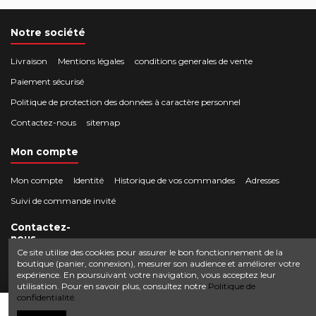
Notre société
Livraison
Mentions légales
conditions generales de vente
Paiement sécurisé
Politique de protection des données à caractère personnel
Contactez-nous
sitemap
Mon compte
Mon compte
Identité
Historique de vos commandes
Adresses
Suivi de commande invité
Contactez-
nous
Ce site utilise des cookies pour assurer le bon fonctionnement de la
boutique (panier, connexion), mesurer son audience et améliorer votre
Crocbois-motoculture.com
expérience. En poursuivant votre navigation, vous acceptez leur
0624436257
50 route de Villefort 48800 Pied-de-Borne
utilisation. Pour en savoir plus, consultez notre
Politique de
confidentialité.
contact@crocbois-motoculture.com
Ajouter au panier