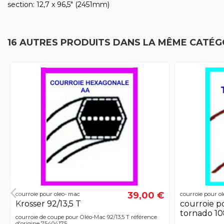
section: 12,7 x 96,5" (2451mm)
16 AUTRES PRODUITS DANS LA MÊME CATÉGO
39,00 €
courroie pour oleo- mac
courroie pour o
Krosser 92/13,5 T
courroie p
tornado 10
courroie de coupe pour Oléo-Mac 92/13,5 T référence
d'origine 75404175