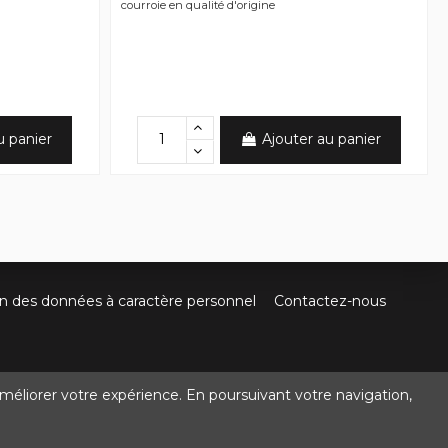
courroie en qualité d'origine
u panier
Ajouter au panier
on des données à caractère personnel
Contactez-nous
méliorer votre expérience. En poursuivant votre navigation,
@crocbois-motoculture.com