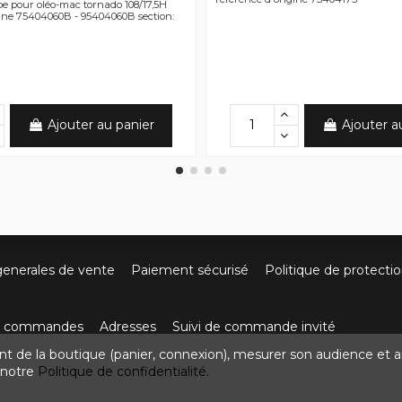
pe pour oléo-mac tornado 108/17,5H
gine 75404060B - 95404060B section:
Ajouter au panier
Ajouter a
generales de vente
Paiement sécurisé
Politique de protecti
os commandes
Adresses
Suivi de commande invité
nt de la boutique (panier, connexion), mesurer son audience et a
ute de Villefort 48800 Pied-de-Borne
0624436257
contact
z notre
Politique de confidentialité.