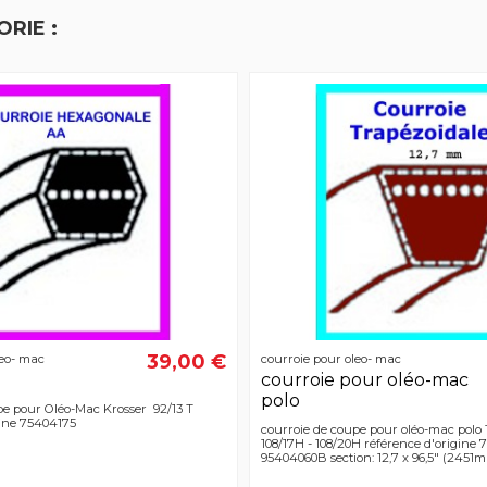
RIE :
39,00 €
leo- mac
courroie pour oleo- mac
courroie pour oléo-mac
polo
pe pour Oléo-Mac Krosser 92/13 T
gine 75404175
courroie de coupe pour oléo-mac polo 1
108/17H - 108/20H référence d'origine
95404060B section: 12,7 x 96,5" (2451