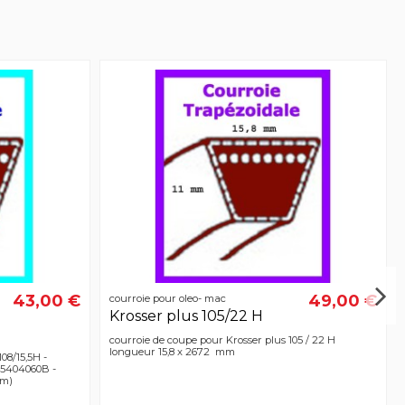
43,00 €
49,00 €
courroie pour oleo- mac
Krosser plus 105/22 H
courroie de coupe pour Krosser plus 105 / 22 H
longueur 15,8 x 2672 mm
08/15,5H -
 75404060B -
mm)