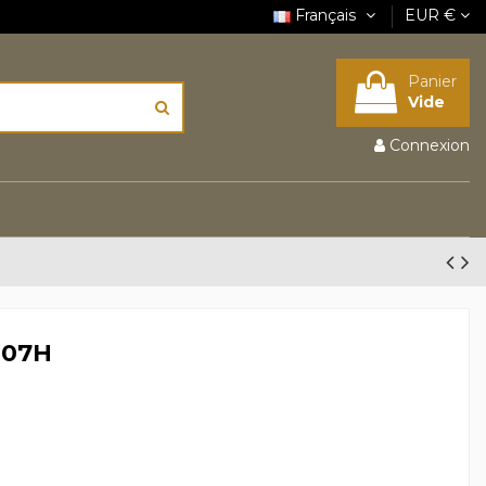
Français
EUR €
Panier
Vide
Connexion
107H