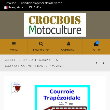
Livraison
conditions generales de vente
Français
EUR €
0
Menu
Rechercher
Connexion
Panier
ACCUEIL
COURROIES AUTOPORTÉES
COURROIE POUR VERTS LOISIRS
VL12T42A