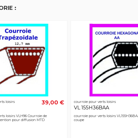
RIE :
39,00 €
ts loisirs
courroie pour verts loisirs
VL 155H36BAA
rts loisirs VLH96 Courroie de
courroie pour verts loisirs VL155H36BA
tention pour diffusion MTD
coupe