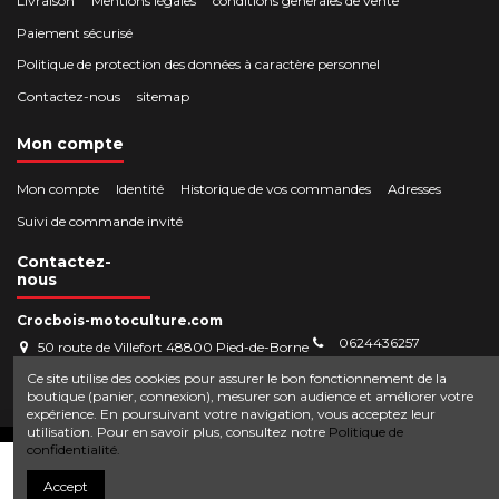
Livraison
Mentions légales
conditions generales de vente
Paiement sécurisé
Politique de protection des données à caractère personnel
Contactez-nous
sitemap
Mon compte
Mon compte
Identité
Historique de vos commandes
Adresses
Suivi de commande invité
Contactez-
nous
Crocbois-motoculture.com
0624436257
50 route de Villefort 48800 Pied-de-Borne
contact@crocbois-motoculture.com
Ce site utilise des cookies pour assurer le bon fonctionnement de la
boutique (panier, connexion), mesurer son audience et améliorer votre
expérience. En poursuivant votre navigation, vous acceptez leur
utilisation. Pour en savoir plus, consultez notre
Politique de
© Copyright 2025 Crocbois-motoculture.com. All Rights Reserved.
confidentialité.
Ajouter au panier
Accept