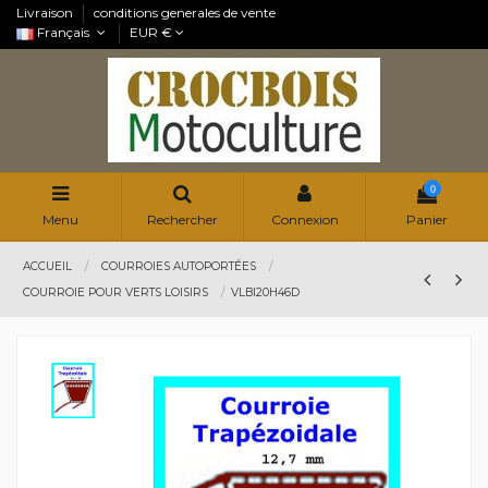
Livraison
conditions generales de vente
Français
EUR €
0
Menu
Rechercher
Connexion
Panier
ACCUEIL
COURROIES AUTOPORTÉES
COURROIE POUR VERTS LOISIRS
VLBI20H46D