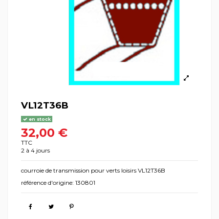
VL12T36B
en stock
32,00 €
TTC
2 à 4 jours
courroie de transmission pour verts loisirs VL12T36B
référence d'origine: 130801