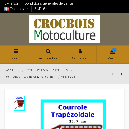
Livraison
conditions generales de vente
Français
EUR €
0
Menu
Rechercher
Connexion
Panier
ACCUEIL
COURROIES AUTOPORTÉES
COURROIE POUR VERTS LOISIRS
VL12T36B