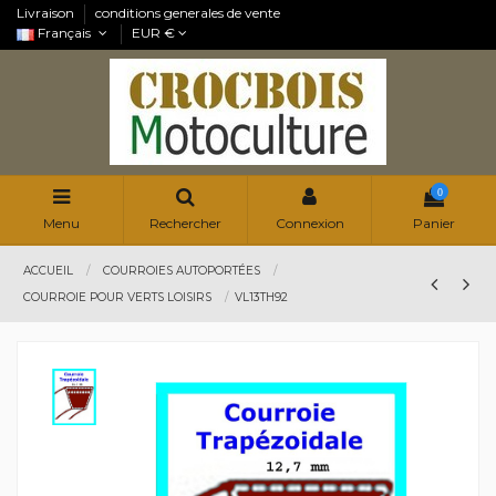
Livraison
conditions generales de vente
Français
EUR €
0
Menu
Rechercher
Connexion
Panier
ACCUEIL
COURROIES AUTOPORTÉES
COURROIE POUR VERTS LOISIRS
VL13TH92