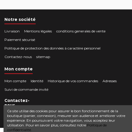
Notre société
Livraison
Mentions légales
conditions generales de vente
Paiement sécurisé
Politique de protection des données à caractère personnel
Contactez-nous
sitemap
Mon compte
Mon compte
Identité
Historique de vos commandes
Adresses
Suivi de commande invité
Contactez-
nous
Ce site utilise des cookies pour assurer le bon fonctionnement de la
boutique (panier, connexion), mesurer son audience et améliorer votre
Crocbois-motoculture.com
expérience. En poursuivant votre navigation, vous acceptez leur
0624436257
50 route de Villefort 48800 Pied-de-Borne
utilisation. Pour en savoir plus, consultez notre
Politique de
confidentialité.
contact@crocbois-motoculture.com