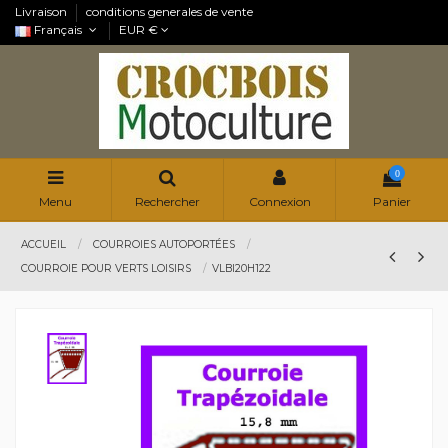
Livraison
conditions generales de vente
Français
EUR €
0
Menu
Rechercher
Connexion
Panier
ACCUEIL
COURROIES AUTOPORTÉES
COURROIE POUR VERTS LOISIRS
VLBI20H122